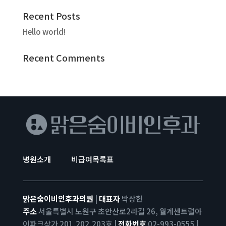
Recent Posts
Hello world!
Recent Comments
병원소개
비급여목록표
맑은숨이비인후과의원
|
대표자
박상헌
주소
서울특별시 노원구 초안산로2라길 26, 월계센트럴아
이파크상가 201,202,203호 |
전화번호
02-993-0555 |