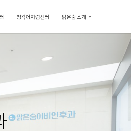
터
청각어지럼센터
맑은숨 소개
과