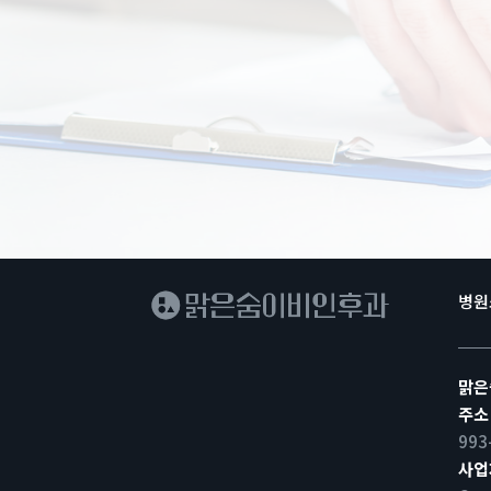
병원
맑은
주소
993
사업