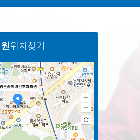
병원
위치찾기
맑은숨이비인후과의원