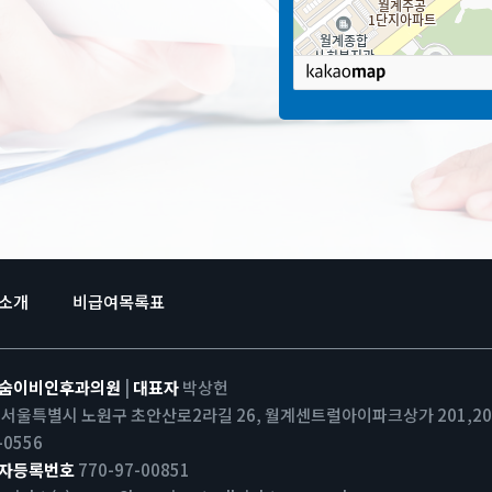
소개
비급여목록표
숨이비인후과의원
|
대표자
박상헌
서울특별시 노원구 초안산로2라길 26, 월계센트럴아이파크상가 201,202
-0556
자등록번호
770-97-00851