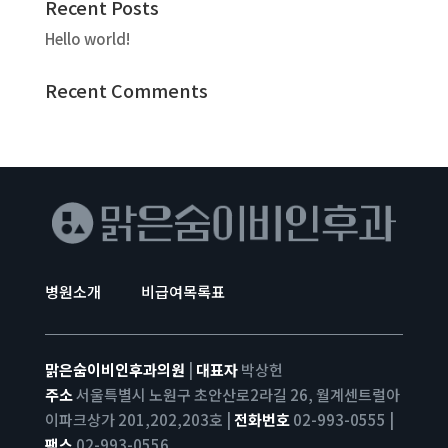
Recent Posts
Hello world!
Recent Comments
병원소개
비급여목록표
맑은숨이비인후과의원
|
대표자
박상헌
주소
서울특별시 노원구 초안산로2라길 26, 월계센트럴아
이파크상가 201,202,203호 |
전화번호
02-993-0555 |
팩스
02-993-0556