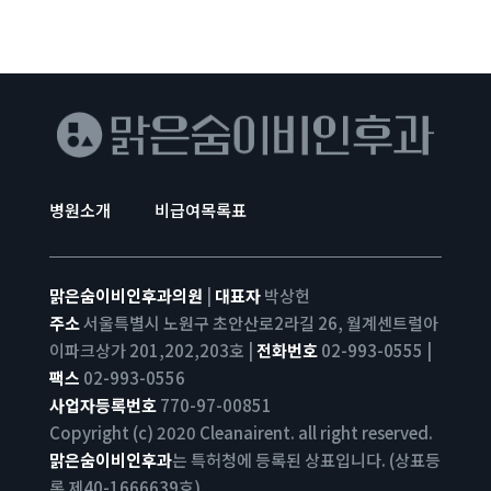
병원소개
비급여목록표
맑은숨이비인후과의원
|
대표자
박상헌
주소
서울특별시 노원구 초안산로2라길 26, 월계센트럴아
이파크상가 201,202,203호 |
전화번호
02-993-0555 |
팩스
02-993-0556
사업자등록번호
770-97-00851
Copyright (c) 2020 Cleanairent. all right reserved.
맑은숨이비인후과
는 특허청에 등록된 상표입니다. (상표등
록 제40-1666639호)