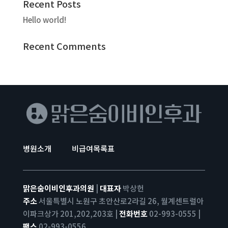
Recent Posts
Hello world!
Recent Comments
병원소개
비급여목록표
맑은숨이비인후과의원
|
대표자
박상헌
주소
서울특별시 노원구 초안산로2라길 26, 월계센트럴아
이파크상가 201,202,203호 |
전화번호
02-993-0555 |
팩스
02-993-0556