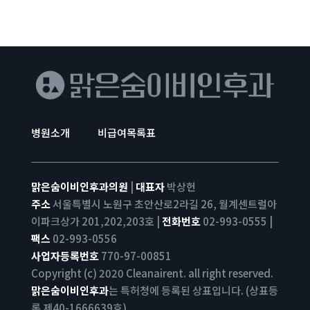
병원소개
비급여목록표
맑은숨이비인후과의원
|
대표자
박상헌
주소
서울특별시 노원구 초안산로2라길 26, 월계센트럴아
이파크상가 201,202,203호 |
전화번호
02-993-0555 |
팩스
02-993-0556
사업자등록번호
770-97-00851
Copyright (c) 2020 Cleanairent. all right reserved.
맑은숨이비인후과
는 특허청에 등록된 상표입니다. (상표등
록 제40-1666639호)